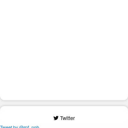
Twitter
Tweet by @rpf_nob