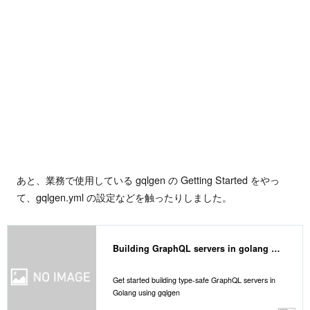
あと、業務で使用している gqlgen の Getting Started をやっ
て、gqlgen.yml の設定などを触ったりしました。
Building GraphQL servers in golang — gqlgen
Get started building type-safe GraphQL servers in
Golang using gqlgen