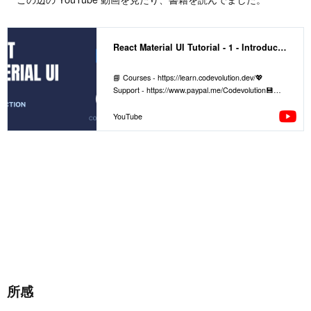
React Material UI Tutorial - 1 - Introduction
📘 Courses - https://learn.codevolution.dev/💖
Support - https://www.paypal.me/Codevolution💾
Github - https://github.com/gopinav⚡️ Checkout
Retool! https://...
YouTube
所感